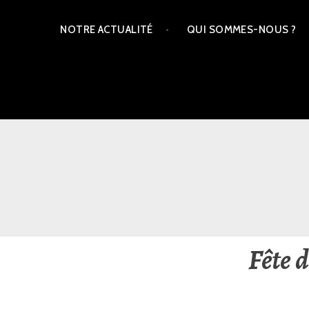
Aller
NOTRE ACTUALITÉ
QUI SOMMES-NOUS ?
au
contenu
principal
JUVISY POKER CLUB
Fête 