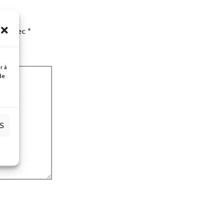
ués avec
*
r à
de
S