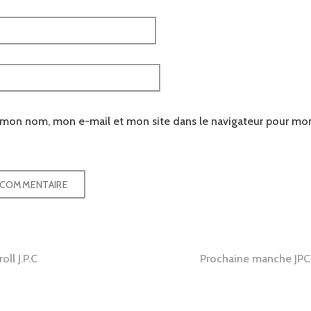
r mon nom, mon e-mail et mon site dans le navigateur pour mo
tion
oll J.P.C
Prochaine manche JPC :
e