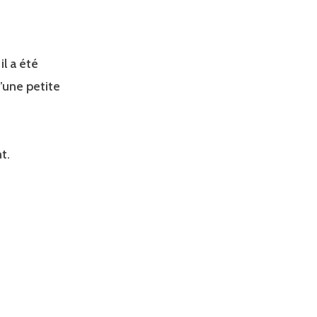
il a été
d’une petite
t.