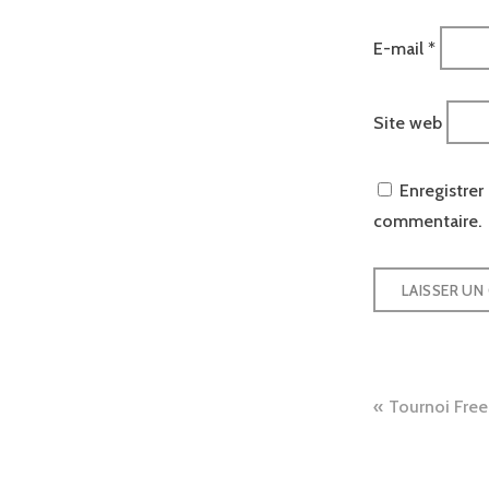
E-mail
*
Site web
Enregistre
commentaire.
Naviga
Tournoi Freer
de
l’articl