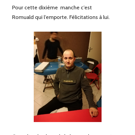
Pour cette dixième manche c’est
Romuald qui l’emporte. Félicitations à lui.