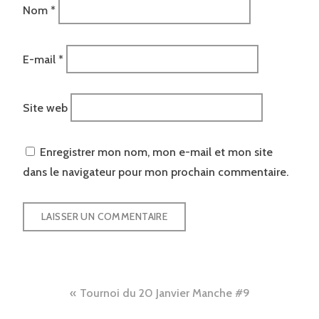
Nom
*
E-mail
*
Site web
Enregistrer mon nom, mon e-mail et mon site
dans le navigateur pour mon prochain commentaire.
Navigation
Tournoi du 20 Janvier Manche #9