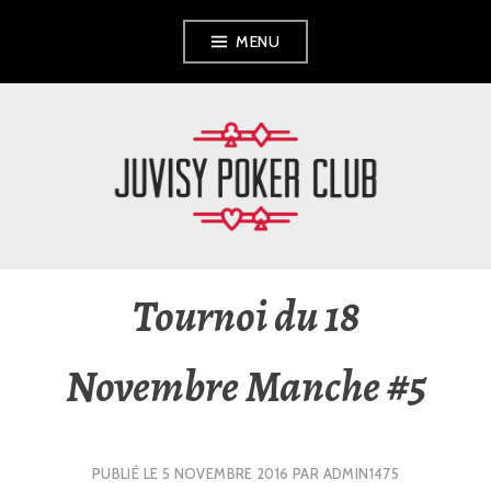
Aller
MENU
au
contenu
principal
JUVISY POKER
CLUB
Tournoi du 18
Novembre Manche #5
PUBLIÉ LE
5 NOVEMBRE 2016
PAR
ADMIN1475