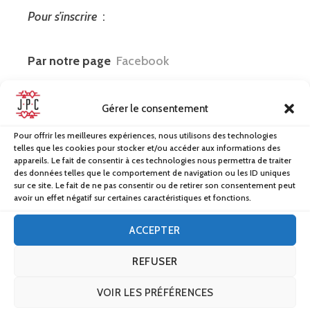
Pour s’inscrire
:
Par notre page
Facebook
Par mail
:
juvisypokerclub@gmail.com
Gérer le consentement
Pour offrir les meilleures expériences, nous utilisons des technologies
O
u
par téléphone
: 06.74.60.23.49 (Marc, le
telles que les cookies pour stocker et/ou accéder aux informations des
appareils. Le fait de consentir à ces technologies nous permettra de traiter
président)
des données telles que le comportement de navigation ou les ID uniques
sur ce site. Le fait de ne pas consentir ou de retirer son consentement peut
avoir un effet négatif sur certaines caractéristiques et fonctions.
ACCEPTER
REFUSER
Laisser un commentaire
VOIR LES PRÉFÉRENCES