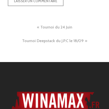
Navigation
Tournoi du 24 Juin
de
Tournoi Deepstack du J.P.C le 18/09
l’article