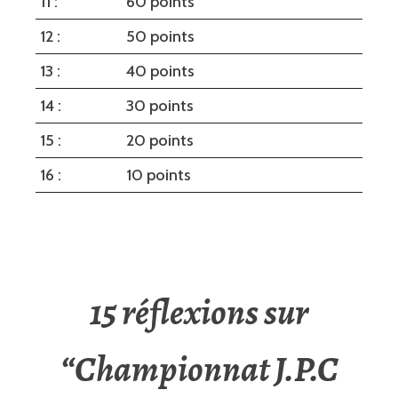
11 :
60 points
12 :
50 points
13 :
40 points
14 :
30 points
15 :
20 points
16 :
10 points
15 réflexions sur
“
Championnat J.P.C