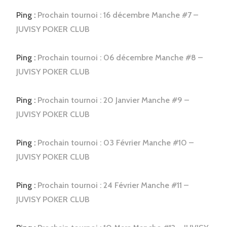
Ping :
Prochain tournoi : 16 décembre Manche #7 –
JUVISY POKER CLUB
Ping :
Prochain tournoi : 06 décembre Manche #8 –
JUVISY POKER CLUB
Ping :
Prochain tournoi : 20 Janvier Manche #9 –
JUVISY POKER CLUB
Ping :
Prochain tournoi : 03 Février Manche #10 –
JUVISY POKER CLUB
Ping :
Prochain tournoi : 24 Février Manche #11 –
JUVISY POKER CLUB