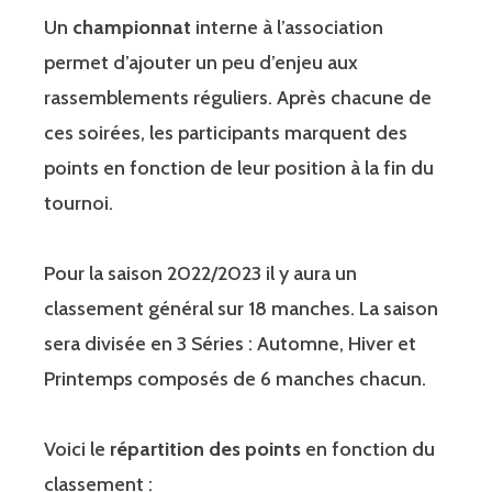
Un
championnat
interne à l’association
permet d’ajouter un peu d’enjeu aux
rassemblements réguliers. Après chacune de
ces soirées, les participants marquent des
points en fonction de leur position à la fin du
tournoi.
Pour la saison 2022/2023 il y aura un
classement général sur 18 manches. La saison
sera divisée en 3 Séries : Automne, Hiver et
Printemps composés de 6 manches chacun.
Voici le
répartition des points
en fonction du
classement :