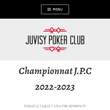
Aller
MENU
au
contenu
principal
JUVISY POKER
CLUB
Championnat J.P.C
2022-2023
PUBLIÉ LE
1 JUILLET 2016
PAR
ADMIN1475