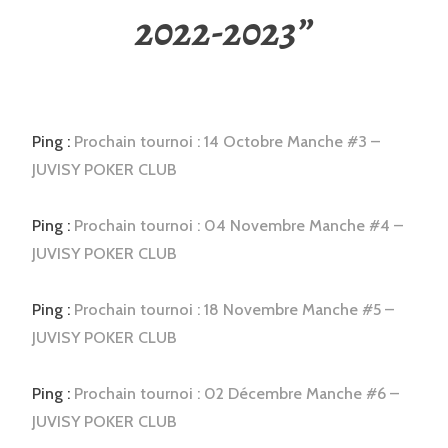
2022-2023
”
Ping :
Prochain tournoi : 14 Octobre Manche #3 –
JUVISY POKER CLUB
Ping :
Prochain tournoi : 04 Novembre Manche #4 –
JUVISY POKER CLUB
Ping :
Prochain tournoi : 18 Novembre Manche #5 –
JUVISY POKER CLUB
Ping :
Prochain tournoi : 02 Décembre Manche #6 –
JUVISY POKER CLUB