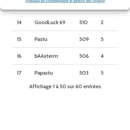
Politique de confidentialité et gestion des cookies
13
Pyle
545
5
0
14
GoodLuck 69
510
2
0
15
Pastu
509
5
0
16
bAAxterrrr
506
4
0
17
Papastu
503
5
0
Affichage 1 à 50 sur 60 entrées
18
Rafanando
493
6
0
19
Kerkeul
452
4
0
20
Snake
395
6
0