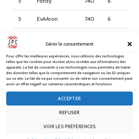
5
Fonzy
740
6
1
5
EvAAron
740
6
1
7
LDBoss
717
5
1
Gérer le consentement
8
MK
712
5
1
Pour offrir les meilleures expériences, nous utilisons des technologies
telles que les cookies pour stocker et/ou accéder aux informations des
appareils. Le fait de consentir à ces technologies nous permettra de traiter
9
ChaCha
690
5
0
des données telles que le comportement de navigation ou les ID uniques
sur ce site. Le fait de ne pas consentir ou de retirer son consentement peut
avoir un effet négatif sur certaines caractéristiques et fonctions.
10
Pawpaw
619
5
0
ACCEPTER
11
Gyutaro
571
4
0
REFUSER
12
Guibal94
550
6
0
VOIR LES PRÉFÉRENCES