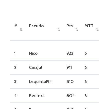
#
Pseudo
Pts
MTT
W
#
Pseudo
Pts
MTT
W
1
Nico
922
6
0
2
Carajo!
911
6
1
3
Lequintal94
810
6
1
4
Reemka
804
6
0